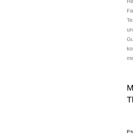
Ha
Fa
Te
un
Gu
ko
me
M
T
Es