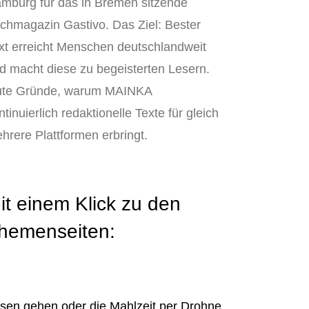
mburg für das in Bremen sitzende
chmagazin Gastivo. Das Ziel: Bester
xt erreicht Menschen deutschlandweit
d macht diese zu begeisterten Lesern.
te Gründe, warum MAINKA
ntinuierlich redaktionelle Texte für gleich
hrere Plattformen erbringt.
it einem Klick zu den
hemenseiten:
sen gehen oder die Mahlzeit per Drohne