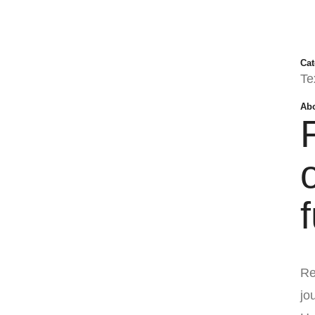
GASTIVO
out
Textagentur
Internetagentur
Web-Specials
Cat
Te
Abo
Re
jo