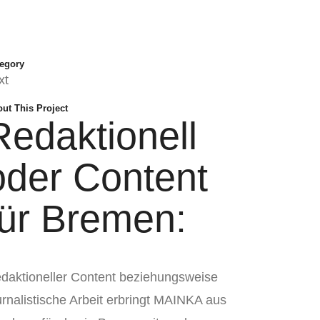
Social-Media
SEO
Portfolio
Kontakt
egory
xt
ut This Project
Redaktionell
oder Content
für Bremen:
daktioneller Content beziehungsweise
urnalistische Arbeit erbringt MAINKA aus