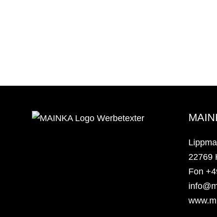
View
MAIN
Lippma
22769
Fon +4
info@m
www.mi