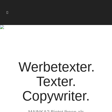
WERBETEXTER & TEXTER &
TEXTAGENTUR –
COPYWRITER AUS
HAMBURG
Werbetexter.
Texter.
Copywriter.
MAINKA? Bietet Ihnen als