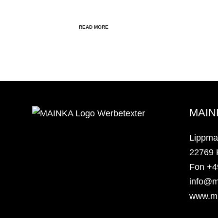
READ MORE
MAIN
Lippma
22769
Fon +4
info@m
www.mi