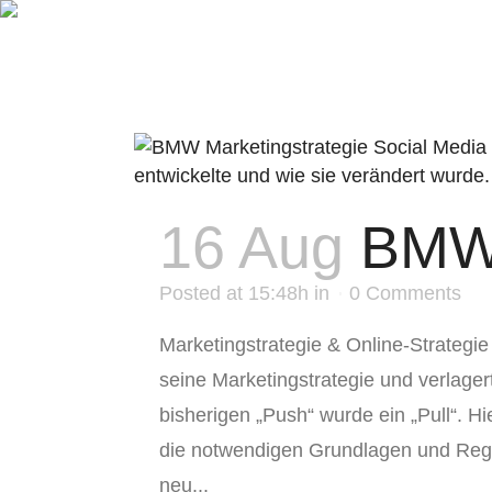
Home
Ab
16 Aug
BM
Posted at 15:48h
in
0 Comments
Marketingstrategie & Online-Strateg
seine Marketingstrategie und verlag
bisherigen „Push“ wurde ein „Pull“. Hi
die notwendigen Grundlagen und Rege
neu...